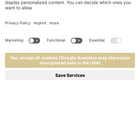
ASSAPORARE I MOMENTI
TELEFONO
RICHIEDI
MENU
PRENOTA
ANIMA & CORPO
Le nostre Bergvillen sono un’oasi di gusto e
raffinatezza a partire dalla colazione gourmet fino alla
cena a 5 portate la sera.